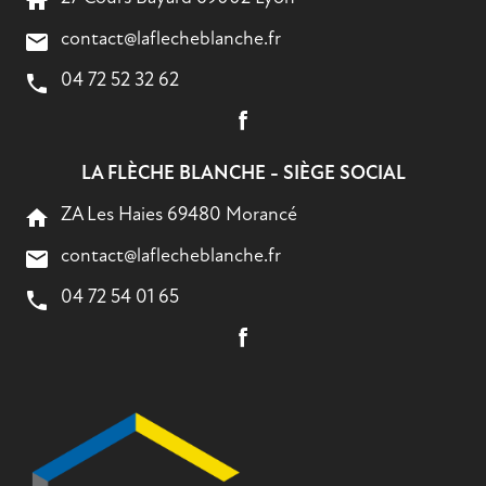
home
contact@laflecheblanche.fr
mail
04 72 52 32 62
phone
LA FLÈCHE BLANCHE - SIÈGE SOCIAL
ZA Les Haies 69480 Morancé
home
contact@laflecheblanche.fr
mail
04 72 54 01 65
phone