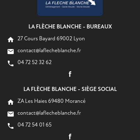
LA FLÈCHE BLANCHE - BUREAUX
27 Cours Bayard 69002 Lyon
home
contact@laflecheblanche.fr
mail
04 72 52 32 62
phone
LA FLÈCHE BLANCHE - SIÈGE SOCIAL
ZA Les Haies 69480 Morancé
home
contact@laflecheblanche.fr
mail
04 72 54 01 65
phone