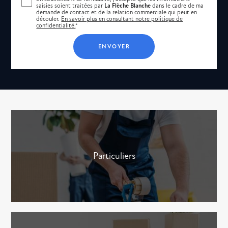
saisies soient traitées par
La Flèche Blanche
dans le cadre de ma
demande de contact et de la relation commerciale qui peut en
découler.
En savoir plus en consultant notre politique de
confidentialité.
*
Particuliers